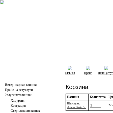
Главная
Прайс
Наши услуг
Ветеринарная клиника
Корзина
Прайс на ветуслуги
Услуги ветклиники
Позиция
Количество
Це
-
Хирургия
Шампунь.
225
-
Кастрация
Artero Basic 5L
-
Стерилизация кошек