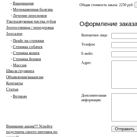
-
Вакцинация
Общая стоимость заказа: 2250 руб.
-
Мочекаменная болезнь
-
Лечение переломов
Ультразвуковая чистка зубов
Оформление заказ
Зоогостиница / передержка
Зоосалон
Контактное лицо:
-
Прайс на стрижки
Телефон:
-
Стрижка собачек
-
Стрижка кошек
Е-мейл:
-
Стрижка йорков
Адрес:
-
Массаж
Школа груминга
Объявления/вакансии
Контакты
Статьи
Дополнительная
-
Ветврач
информация:
Внимание акция!!! Успейте
подстричь своего питомца по