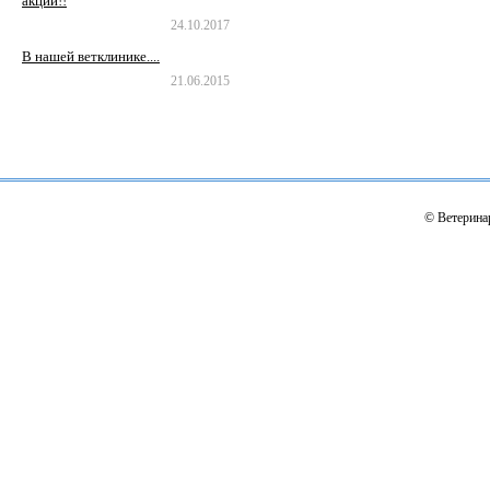
акции!!
24.10.2017
В нашей ветклинике....
21.06.2015
© Ветерина