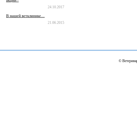
акции!!
24.10.2017
В нашей ветклинике....
21.06.2015
© Ветерина