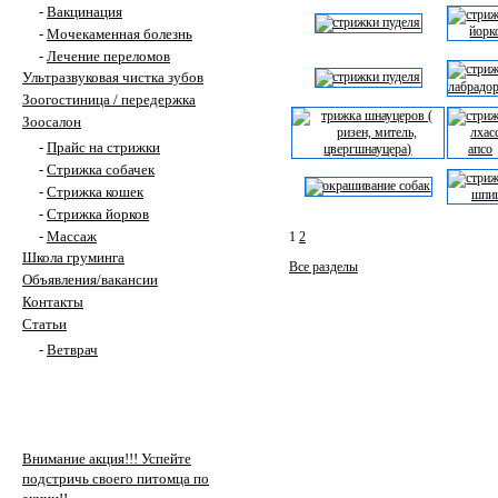
-
Вакцинация
-
Мочекаменная болезнь
-
Лечение переломов
Ультразвуковая чистка зубов
Зоогостиница / передержка
Зоосалон
-
Прайс на стрижки
-
Стрижка собачек
-
Стрижка кошек
-
Стрижка йорков
-
Массаж
1
2
Школа груминга
Все разделы
Объявления/вакансии
Контакты
Статьи
-
Ветврач
Внимание акция!!! Успейте
подстричь своего питомца по